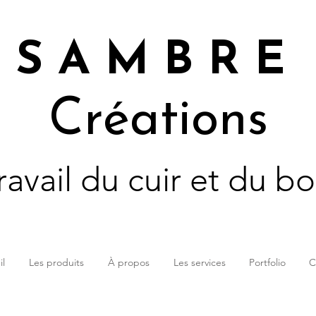
S A M B R E
Créations
ravail du cuir et du bo
il
Les produits
À propos
Les services
Portfolio
C