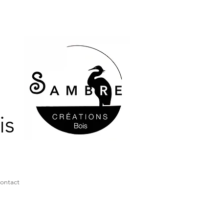
is
ontact