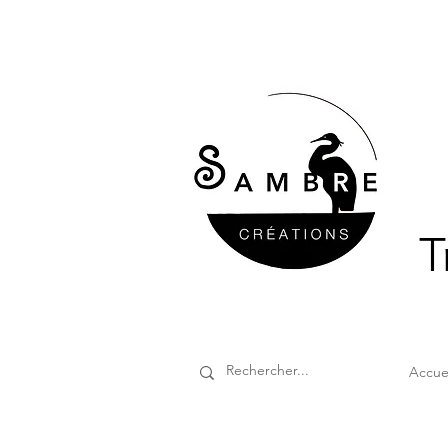
T
Accue