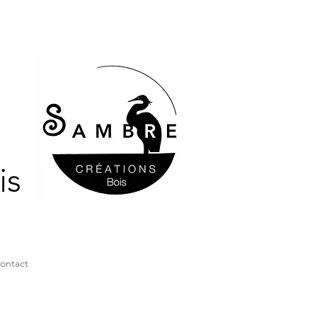
is
ontact