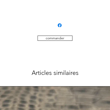
Bouclerie laton massif
disponible en noir ou brun
commander
Articles similaires