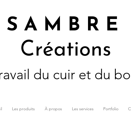
S A M B R E
Créations
ravail du cuir et du bo
il
Les produits
À propos
Les services
Portfolio
C