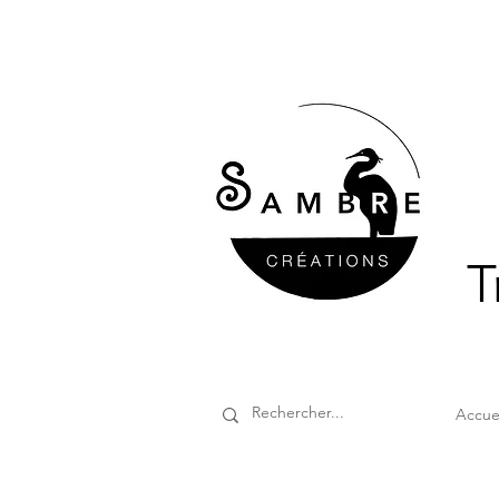
T
Accue