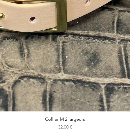
Aperçu rapide
Collier M 2 largeurs
Prix
32,00 €