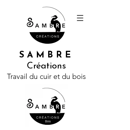
S A M B R E
Créations
Travail du cuir et du bois