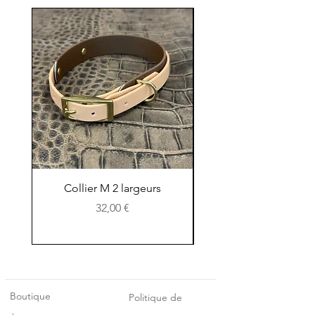
nouveau
Collier M 2 largeurs
Horloge en Sequo
Prix
32,00 €
Boutique
Politique de