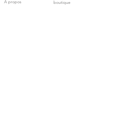
À propos
boutique
Contact
Mentions légales
Facebook
Politique de cookies
Livraisons et retour
Abonnez-vous à notre liste de
diffusion
S'abonner
© 2025 par Sambre