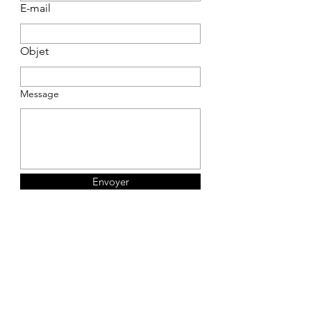
E-mail
Objet
Message
Envoyer
Boutique
Politique de
À propos
boutique
Contact
Mentions légales