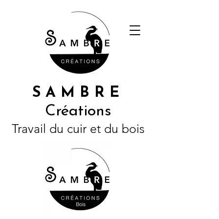
S A M B R E
Créations
Travail du cuir et du bois