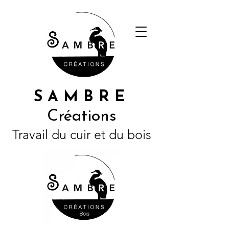
S A M B R E
Créations
Travail du cuir et du bois