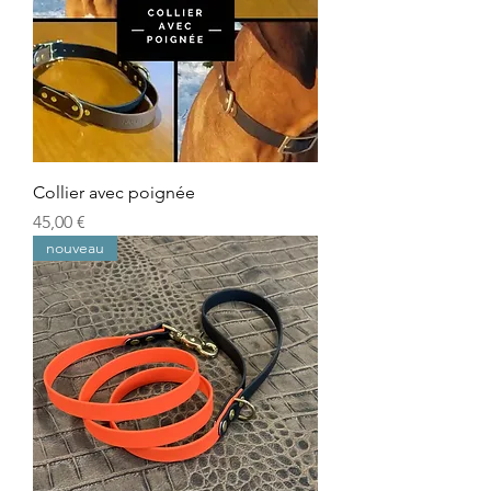
Collier avec poignée
Prix
45,00 €
nouveau