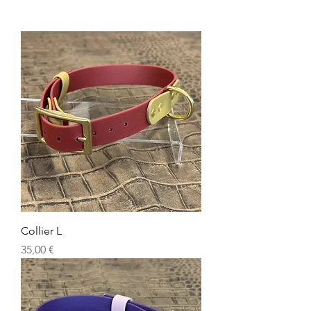
Collier L
Prix
35,00 €