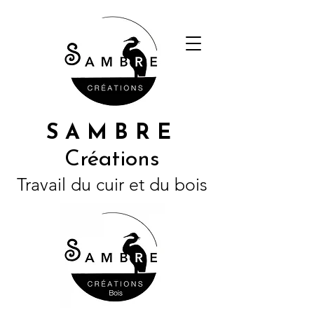
S A M B R E
Créations
Travail du cuir et du bois