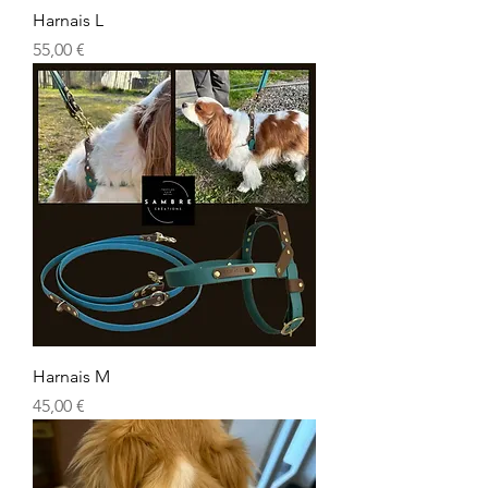
Harnais L
Prix
55,00 €
Harnais M
Prix
45,00 €